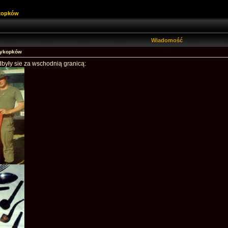
ykopków
Wiadomość
wykopków
 odbyły sie za wschodnią granicą: