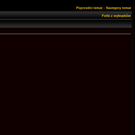
Poprzedni temat
Następny temat
::
Fotki z wykopków