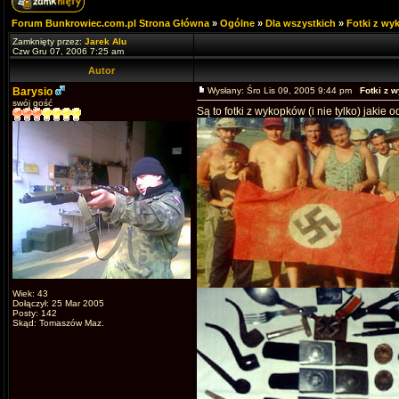
Forum Bunkrowiec.com.pl Strona Główna
»
Ogólne
»
Dla wszystkich
»
Fotki z w
Zamknięty przez:
Jarek Alu
Czw Gru 07, 2006 7:25 am
Autor
Barysio
Wysłany: Śro Lis 09, 2005 9:44 pm
Fotki z 
swój gość
Są to fotki z wykopków (i nie tylko) jakie
Wiek: 43
Dołączył: 25 Mar 2005
Posty: 142
Skąd: Tomaszów Maz.