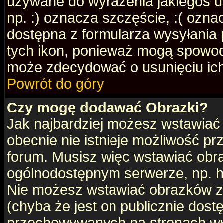
używane do wyrażenia jakiegoś uc
np. :) oznacza szczęście, :( oznac
dostępna z formularza wysyłania 
tych ikon, ponieważ mogą spowod
może zdecydować o usunięciu ich
Powrót do góry
Czy mogę dodawać Obrazki?
Jak najbardziej możesz wstawiać
obecnie nie istnieje możliwość p
forum. Musisz więc wstawiać obraz
ogólnodostępnym serwerze, np. ht
Nie możesz wstawiać obrazków z
(chyba że jest on publicznie do
przechowywanych na stronach wym