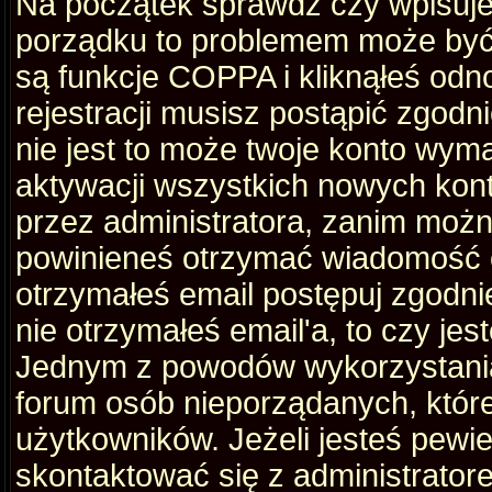
Na początek sprawdź czy wpisujes
porządku to problemem może być 
są funkcje COPPA i kliknąłeś odn
rejestracji musisz postąpić zgodni
nie jest to może twoje konto wym
aktywacji wszystkich nowych kon
przez administratora, zanim można
powinieneś otrzymać wiadomość c
otrzymałeś email postępuj zgodnie
nie otrzymałeś email'a, to czy je
Jednym z powodów wykorzystania 
forum osób nieporządanych, któr
użytkowników. Jeżeli jesteś pewi
skontaktować się z administrator