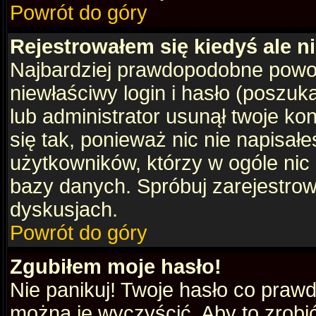
Powrót do góry
Rejestrowałem się kiedyś ale n
Najbardziej prawdopodobne powod
niewłaściwy login i hasło (poszukaj
lub administrator usunął twoje ko
się tak, ponieważ nic nie napisał
użytkowników, którzy w ogóle nic 
bazy danych. Spróbuj zarejestro
dyskusjach.
Powrót do góry
Zgubiłem moje hasło!
Nie panikuj! Twoje hasło co praw
można je wyczyścić. Aby to zrobić 