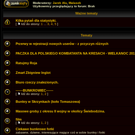
Moderatorzy:
Jarek Alu
,
Malasek
Użytkownicy przeglądający to forum: Brak
Ważne tematy
Kilka pytań dla statystyki.
[
Idź do strony:
1
...
3
,
4
,
5
]
Tematy
Przerwy w rejestracji nowych userów - z przyczyn różnych
PACZKA DLA POLSKIEGO KOMBATANTA NA KRESACH - WIELKANOC 201
Ratujmy Roja
Zmarł Zbigniew Inglot
Biuro rzeczy znalezionych.
------BUNKROWIEC------
[
Idź do strony:
1
,
2
]
Bunkry w Skrzynkach (koło Tomaszowa)
Masowe groby z okresu II wojny w okolicy Świebodzina.
film
[
Idź do strony:
1
,
2
]
Ciekawe bunkrowe fotki
zabawne, dziwne, interesujące mające coś w sobie bunkry i fotki