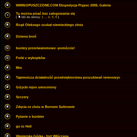
WWW.OPUSZCZONE.COM Ekspedycja Prypec 2005. Galeria
Tu można pisać bez zalogowania się
[
Idź do strony:
1
...
4
,
5
,
6
]
Rząd Oleksego szukał niemieckiego złota
Dziwna broń
bunkry przeciwatomowe -pomózcie!
Fotki z wykopków
Mru
Tajemnicza działalność przedsiębiorstwa poszukiwań terenowyc
Giżycki rejon umocniony
Szczery
Zdęcia ze zlotu w Bornem Sulinowie
Pytanie o bunkier
go to Hell
Węgierska Górka - fort Włóczęga