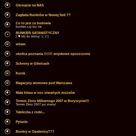
Głosujcie na NAS
Zagłada Bunkrów w Nowej Soli ??
Co to jest za budowla
bunkier czy tez nie
BUNKIER SATANISTYCZNY
[
Idź do strony:
1
,
2
]
witam
okolica poznania !!!!!!! wojskowe opuszczone
Schrony w Gliwicach
Kursk
Magazyny atomowe pod Warszawa
Mała bitwa w noc otwartych muzeów
Termin Zlotu Militarnego 2007 w Boryszynie!!!
Termin Zlotu 2007 juz znany!
Tabliczka z rzeki...
Pytanie
Bunkry w Opalenicy???