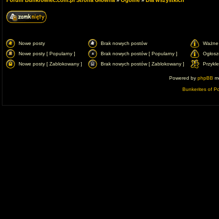
Forum Bunkrowiec.com.pl Strona Główna
»
Ogólne
»
Dla wszystkich
Nowe posty
Brak nowych postów
Ważne 
Nowe posty [ Popularny ]
Brak nowych postów [ Popularny ]
Ogłosz
Nowe posty [ Zablokowany ]
Brak nowych postów [ Zablokowany ]
Przykl
Powered by
phpBB
mo
Bunkerites of P