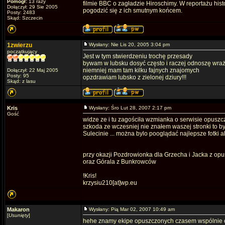
Pomógł:
13 razy
filmie BBC o zagładzie Hiroschimy. W reportażu his
Dołączył: 29 Sie 2005
pogodzić się z ich smutnym końcem.
Posty: 2483
Skąd: Szczecin
1zwierzu
Wysłany: Nie Lis 20, 2005 3:04 pm
początkujący
Jest w tym stwierdzeniu trochę przesady
bywam w lubsku dosyć często i raczej odnoszę wraż
niemniej mam tam kilku fajnych znajomych
Dołączył: 22 Maj 2005
Posty: 95
opzdrawiam lubsko z zielonej dziury!!!
Skąd: z lasu
Kris
Wysłany: Śro Lut 28, 2007 2:17 pm
Gość
widze ze i tu zagościła wzmianka o serwisie opuszc
szkoda ze wczesniej nie znałem waszej stronki to by
Sulecinie ... można bylo pooglądać najlepsze fotki al
przy okazji Pozdrowionka dla Grzecha i Jacka z op
oraz Górala z Bunkrowców
!Kris!
krzysiu210[at]wp.eu
Makaron
Wysłany: Pią Mar 02, 2007 10:49 am
[
Usunięty
]
hehe znamy ekipe opuszczonych czasem wspólnie c