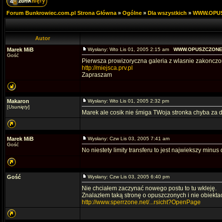
Forum Bunkrowiec.com.pl Strona Główna
»
Ogólne
»
Dla wszystkich
»
WWW.OPUSZ
Autor
Marek MiB
Wysłany: Wto Lis 01, 2005 2:15 am
WWW.OPUSZCZONE.C
Gość
Pierwsza prowizoryczna galeria z wlasnie zakonczo
http://miejsca.prv.pl
Zapraszam
Makaron
Wysłany: Wto Lis 01, 2005 2:32 pm
[
Usunięty
]
Marek ale cosik nie śmiga TWoja stronka chyba za d
Marek MiB
Wysłany: Czw Lis 03, 2005 7:41 am
Gość
No niestety limity transferu to jest najwiekszy mi
Gość
Wysłany: Czw Lis 03, 2005 6:40 pm
Nie chciałem zaczynać nowego postu to tu wkleję.
Znalazłem taką stronę o opuszczonych i nie obiekta
http://www.sperrzone.net/...rsicht?OpenPage