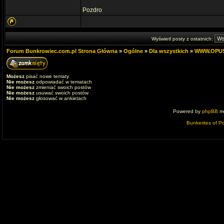
Pozdro
Wyświetl posty z ostatnich:
Forum Bunkrowiec.com.pl Strona Główna
»
Ogólne
»
Dla wszystkich
»
WWW.OPUSZ
Możesz
pisać nowe tematy
Nie możesz
odpowiadać w tematach
Nie możesz
zmieniać swoich postów
Nie możesz
usuwać swoich postów
Nie możesz
głosować w ankietach
Powered by
phpBB
mo
Bunkerites of P