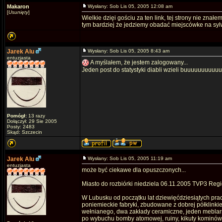
Makaron
Wysłany: Sob Lis 05, 2005 12:08 am
[
Usunięty
]
Wielkie dzięi gościu za ten link, tej strony nie znał
tym bardziej że jedziemy obadać miejscówke na sylw
Jarek Alu
Wysłany: Sob Lis 05, 2005 8:43 am
entuzjasta
A myślałem, że jestem zalogowany...
Jeden post do statystyki diabli wzieli buuuuuuuuuuu
Pomógł:
13 razy
Dołączył: 29 Sie 2005
Posty: 2483
Skąd: Szczecin
Jarek Alu
Wysłany: Sob Lis 05, 2005 11:19 am
entuzjasta
może być ciekawe dla opuszczonych...
Miasto do rozbiórki niedziela 06.11.2005 TVP3 Reg
W Lubusku od początku lat dziewięćdziesiątych prac
poniemieckie fabryki, zbudowane z dobrej półklinki
wełnianego, dwa zakłady ceramiczne, jeden meblar
po wybuchu bomby atomowej, ruiny, kikuty kominów,