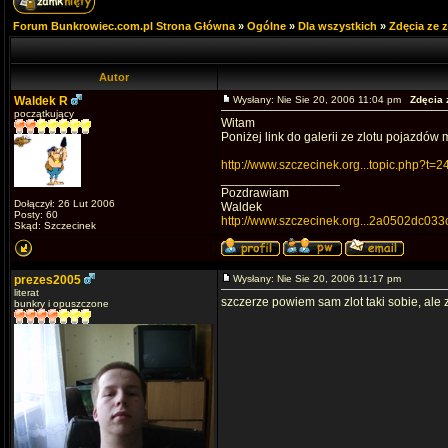
Forum Bunkrowiec.com.pl Strona Główna
»
Ogólne
»
Dla wszystkich
»
Zdęcia ze 
Autor
Waldek R
Wysłany: Nie Sie 20, 2006 11:04 pm
Zdęcia 
początkujący
Witam
Poniżej link do galerii ze zlotu pojazdów 
http://www.szczecinek.org...topic.php?t=2
_________________
Pozdrawiam
Dołączył: 26 Lut 2006
Waldek
Posty: 60
http://www.szczecinek.org...2a0502dc033
Skąd: Szczecinek
prezes2005
Wysłany: Nie Sie 20, 2006 11:17 pm
literat
szczerze powiem sam zlot taki sobie, ale 
bunkry i opuszczone