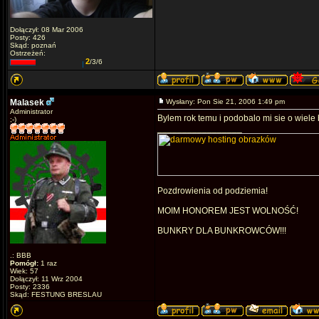
Dołączył: 08 Mar 2006
Posty: 426
Skąd: poznań
Ostrzeżeń:
2
/3/6
Malasek
Wysłany: Pon Sie 21, 2006 1:49 pm
Administrator
Bylem rok temu i podobalo mi sie o wiele 
;-)
_________________
Pozdrowienia od podziemia!
MOIM HONOREM JEST WOLNOŚĆ!
BUNKRY DLA BUNKROWCÓW!!!
.: BBB
Pomógł:
1 raz
Wiek: 57
Dołączył: 11 Wrz 2004
Posty: 2336
Skąd: FESTUNG BRESLAU