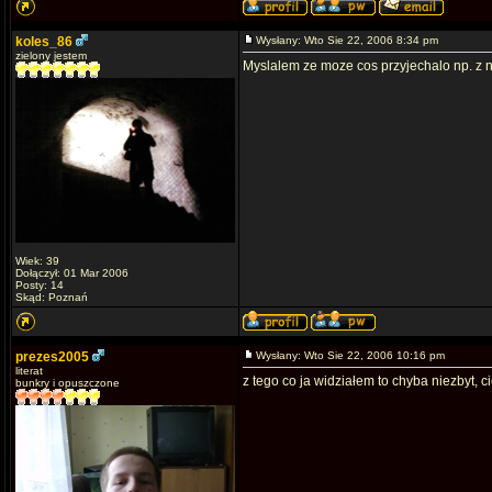
koles_86
Wysłany: Wto Sie 22, 2006 8:34 pm
zielony jestem
Myslalem ze moze cos przyjechalo np. z 
Wiek: 39
Dołączył: 01 Mar 2006
Posty: 14
Skąd: Poznań
prezes2005
Wysłany: Wto Sie 22, 2006 10:16 pm
literat
z tego co ja widziałem to chyba niezbyt, 
bunkry i opuszczone