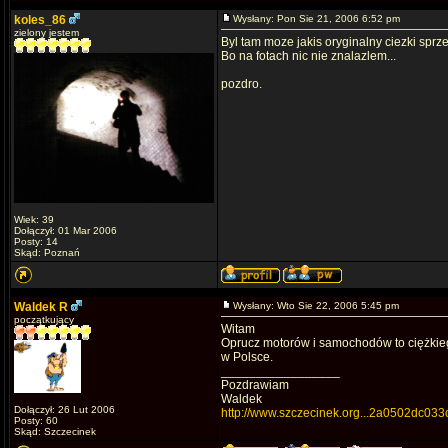
koles_86
Wysłany: Pon Sie 21, 2006 6:52 pm
zielony jestem
Byl tam moze jakis oryginalny ciezki sprz
Bo na fotach nic nie znalazlem...
pozdro.
Wiek: 39
Dołączył: 01 Mar 2006
Posty: 14
Skąd: Poznań
Waldek R
Wysłany: Wto Sie 22, 2006 5:45 pm
początkujący
Witam
Oprucz motorów i samochodów to ciężkiego
w Polsce.
_________________
Pozdrawiam
Waldek
Dołączył: 26 Lut 2006
http://www.szczecinek.org...2a0502dc033
Posty: 60
Skąd: Szczecinek