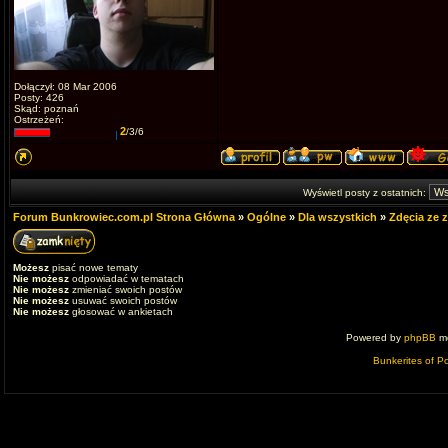
Dołączył: 08 Mar 2006
Posty: 426
Skąd: poznań
Ostrzeżeń:
2
/3/6
Wyświetl posty z ostatnich:
Forum Bunkrowiec.com.pl Strona Główna
»
Ogólne
»
Dla wszystkich
»
Zdęcia ze 
Możesz
pisać nowe tematy
Nie możesz
odpowiadać w tematach
Nie możesz
zmieniać swoich postów
Nie możesz
usuwać swoich postów
Nie możesz
głosować w ankietach
Powered by
phpBB
mo
Bunkerites of P